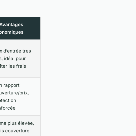
 Avantages
onomiques
x d’entrée très
s, idéal pour
iter les frais
n rapport
uverture/prix,
otection
nforcée
ime plus élevée,
is couverture