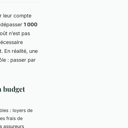
r leur compte
t dépasser
1 000
coût n’est pas
nécessaire
 En réalité, une
ôle : passer par
n budget
bles : loyers de
es frais de
es assureurs