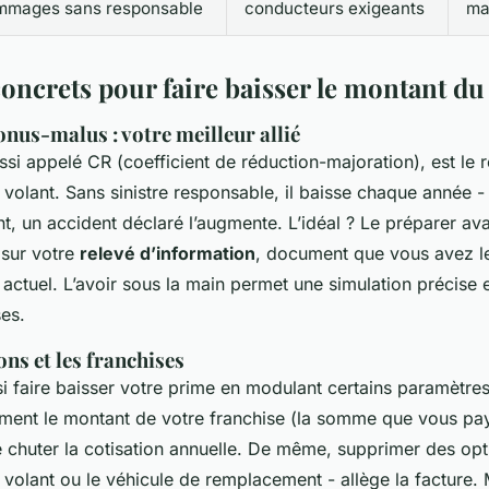
mmages sans responsable
conducteurs exigeants
ma
concrets pour faire baisser le montant du
onus-malus : votre meilleur allié
ssi appelé CR (coefficient de réduction-majoration), est le r
olant. Sans sinistre responsable, il baisse chaque année - e
t, un accident déclaré l’augmente. L’idéal ? Le préparer a
e sur votre
relevé d’information
, document que vous avez le
actuel. L’avoir sous la main permet une simulation précise e
es.
ons et les franchises
 faire baisser votre prime en modulant certains paramètre
ment le montant de votre franchise (la somme que vous pa
re chuter la cotisation annuelle. De même, supprimer des opti
olant ou le véhicule de remplacement - allège la facture. Ma