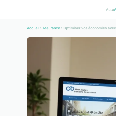
Actu
A
Accueil
›
Assurance
›
Optimiser vos économies avec 