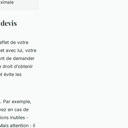
ximale
 devis
eflet de votre
t avec lui, votre
vant de demander
 droit d’obtenir
t évite les
s. Par exemple,
yez en cas de
ons inutiles -
is attention : il