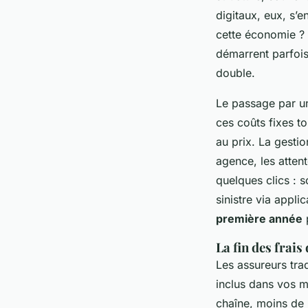
digitaux, eux, s’
cette économie ? E
démarrent parfoi
double.
Le passage par u
ces coûts fixes to
au prix. La gesti
agence, les atten
quelques clics : s
sinistre via appl
première année
p
La fin des frai
Les assureurs trad
inclus dans vos m
chaîne, moins de 