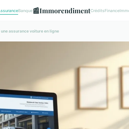
📰
Immorendiment
ssurance
Banque
Crédits
Finance
Immo
une assurance voiture en ligne