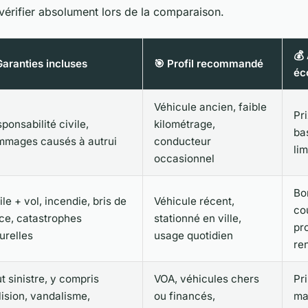
 vérifier absolument lors de la comparaison.
💰
 Garanties incluses
🎯 Profil recommandé
éc
Véhicule ancien, faible
Pri
ponsabilité civile,
kilométrage,
ba
mmages causés à autrui
conducteur
lim
occasionnel
Bo
ile + vol, incendie, bris de
Véhicule récent,
co
ce, catastrophes
stationné en ville,
pr
urelles
usage quotidien
re
t sinistre, y compris
VOA, véhicules chers
Pr
lision, vandalisme,
ou financés,
ma