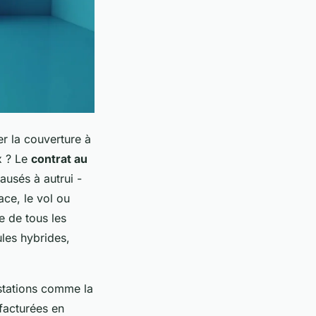
er la couverture à
x ? Le
contrat au
usés à autrui -
ace, le vol ou
e de tous les
les hybrides,
estations comme la
 facturées en