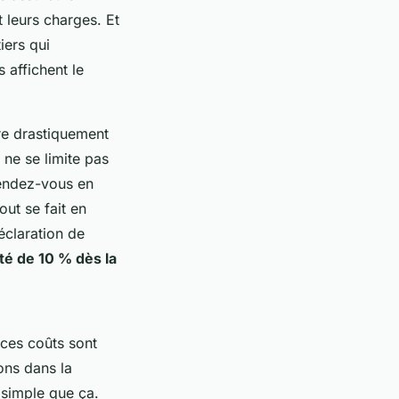
 leurs charges. Et
iers qui
 affichent le
re drastiquement
 ne se limite pas
 rendez-vous en
ut se fait en
éclaration de
ité de 10 % dès la
 ces coûts sont
ons dans la
 simple que ça.