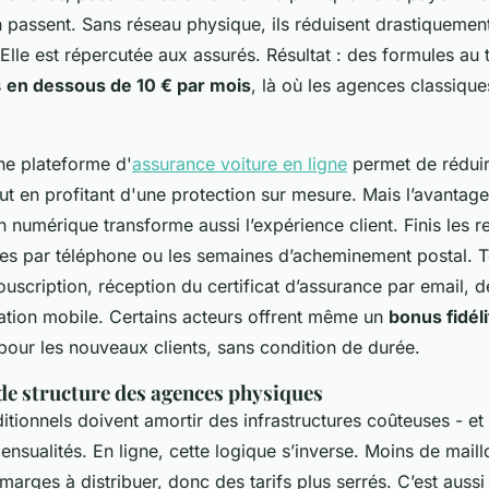
en passent. Sans réseau physique, ils réduisent drastiquement
lle est répercutée aux assurés. Résultat : des formules au t
s
en dessous de 10 € par mois
, là où les agences classiques
ne plateforme d'
assurance voiture en ligne
permet de rédui
ut en profitant d'une protection sur mesure. Mais l’avantage
on numérique transforme aussi l’expérience client. Finis les
tes par téléphone ou les semaines d’acheminement postal. To
ouscription, réception du certificat d’assurance par email, d
ication mobile. Certains acteurs offrent même un
bonus fidél
our les nouveaux clients, sans condition de durée.
s de structure des agences physiques
itionnels doivent amortir des infrastructures coûteuses - et
ensualités. En ligne, cette logique s’inverse. Moins de maill
marges à distribuer, donc des tarifs plus serrés. C’est aussi