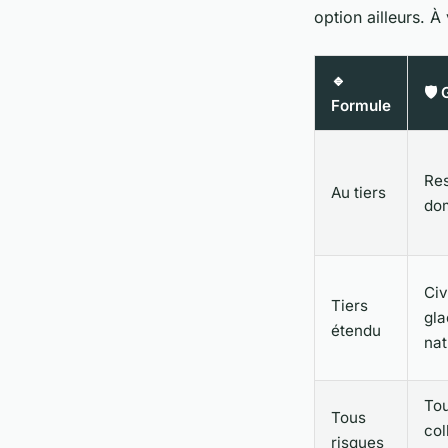
option ailleurs. À
🔹
🛡️
Formule
Res
Au tiers
do
Civ
Tiers
gla
étendu
nat
Tou
Tous
col
risques