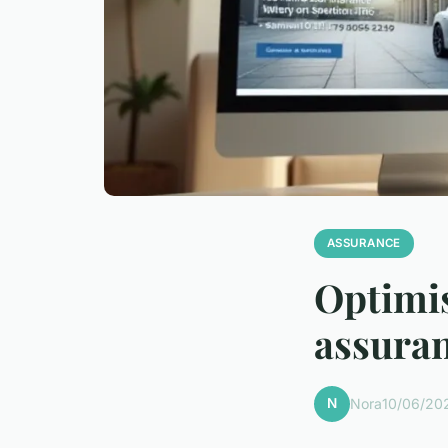
ASSURANCE
Optimis
assuran
N
Nora
10/06/20