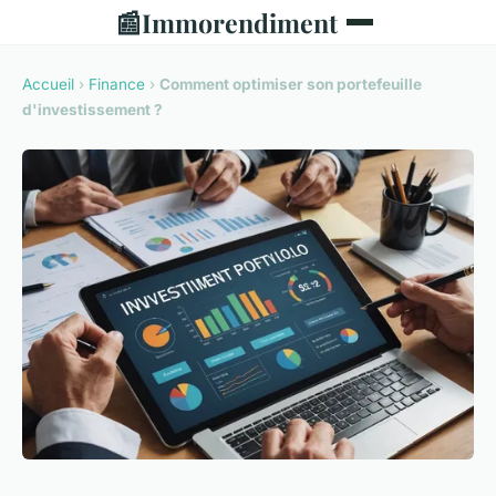
📰
Immorendiment
Accueil
›
Finance
›
Comment optimiser son portefeuille
d'investissement ?