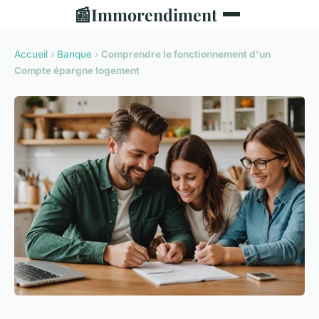
📰
Immorendiment
Accueil
›
Banque
›
Comprendre le fonctionnement d'un
Compte épargne logement